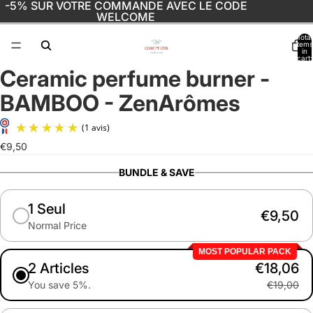
-5% SUR VOTRE COMMANDE AVEC LE CODE
WELCOME
Total
items
in
cart:
0
Ceramic perfume burner -
Open
image
BAMBOO - ZenArômes
in
full
screen
€9,50
(1 avis)
BUNDLE & SAVE
1 Seul
€9,50
Normal Price
MOST POPULAR PACK
2 Articles
€18,06
You save 5%.
€19,00