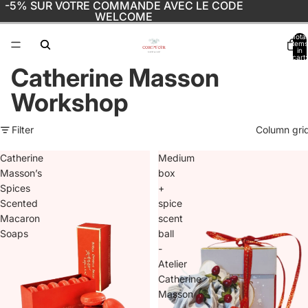
-5% SUR VOTRE COMMANDE AVEC LE CODE
WELCOME
Total
items
in
cart:
0
Catherine Masson
Workshop
Filter
Column gri
Catherine
Medium
Masson’s
box
Spices
+
Scented
spice
Macaron
scent
Soaps
ball
-
Atelier
Catherine
Masson