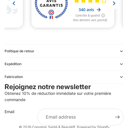
Politique de retour
Expédition
Refund policy
Fabrication
Privacy policy
Rejoignez notre newsletter
Terms of service
Obtenez 10% de réduction immédiate sur votre première
Shipping policy
commande
Contact information
Email
Terms of sale
Legal notice
© 2026
Comptoir Santé & Beauté®
,
Powered by Shopify