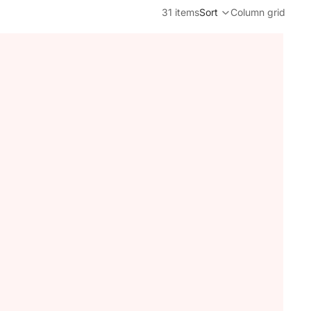
31 items
Sort
Column grid