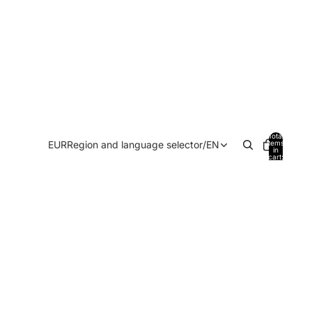
Total
EUR
Region and language selector
/
EN
items
in
cart:
0