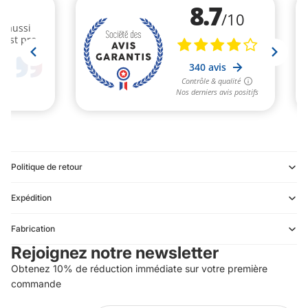
Politique de retour
Expédition
Refund policy
Fabrication
Privacy policy
Rejoignez notre newsletter
Terms of service
Obtenez 10% de réduction immédiate sur votre première
Shipping policy
commande
Contact information