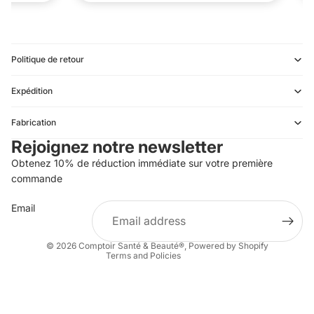
Politique de retour
Expédition
Refund policy
Fabrication
Privacy policy
Rejoignez notre newsletter
Terms of service
Obtenez 10% de réduction immédiate sur votre première
Shipping policy
commande
Contact information
Email
Terms of sale
Legal notice
© 2026
Comptoir Santé & Beauté®
,
Powered by Shopify
Terms and Policies