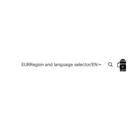
Total
EUR
Region and language selector
/
EN
items
in
cart:
0