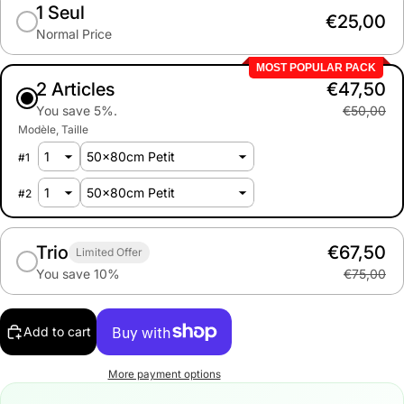
1 Seul
€25,00
Normal Price
MOST POPULAR PACK
2 Articles
€47,50
You save 5%.
€50,00
Modèle
Taille
#
1
#
2
Trio
€67,50
Limited Offer
You save 10%
€75,00
Add to cart
More payment options