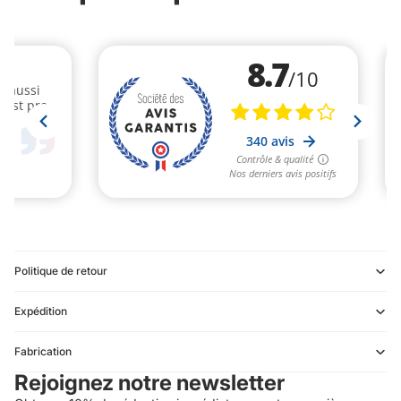
Politique de retour
Expédition
Refund policy
Fabrication
Privacy policy
Rejoignez notre newsletter
Terms of service