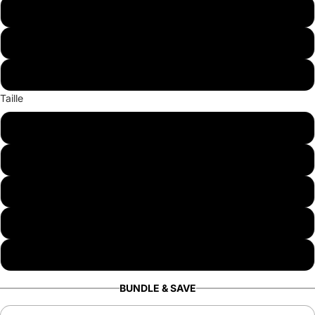
15
16
17
Taille
50x80cm Petit
80x120cm 31x47 pouce
60x160cm 23x63 p
80x160cm 31x63 p
80x200cm 31x78 p
BUNDLE & SAVE