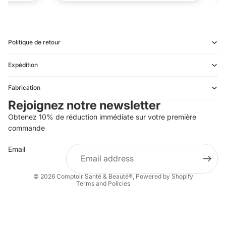
Politique de retour
Expédition
Refund policy
Fabrication
Privacy policy
Rejoignez notre newsletter
Terms of service
Obtenez 10% de réduction immédiate sur votre première
Shipping policy
commande
Contact information
Email
Terms of sale
Legal notice
© 2026
Comptoir Santé & Beauté®
,
Powered by Shopify
Terms and Policies