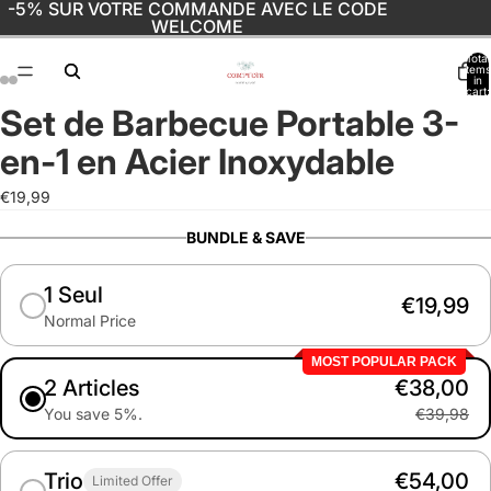
-5% SUR VOTRE COMMANDE AVEC LE CODE
WELCOME
Total
items
in
cart:
0
Set de Barbecue Portable 3-
Open
Open
Open
Open
Open
Open
Open
Open
Open
Open
image
image
image
image
image
image
image
image
image
image
en-1 en Acier Inoxydable
in
in
in
in
in
in
in
in
in
in
full
full
full
full
full
full
full
full
full
full
€19,99
screen
screen
screen
screen
screen
screen
screen
screen
screen
screen
BUNDLE & SAVE
1 Seul
€19,99
Normal Price
MOST POPULAR PACK
2 Articles
€38,00
You save 5%.
€39,98
Trio
€54,00
Limited Offer