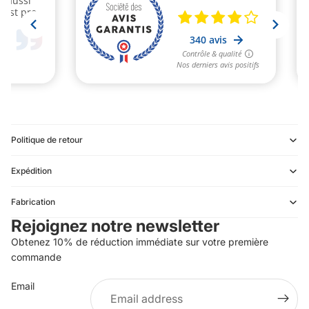
Politique de retour
Expédition
Refund policy
Fabrication
Privacy policy
Rejoignez notre newsletter
Terms of service
Obtenez 10% de réduction immédiate sur votre première
Shipping policy
commande
Contact information
Email
Terms of sale
Legal notice