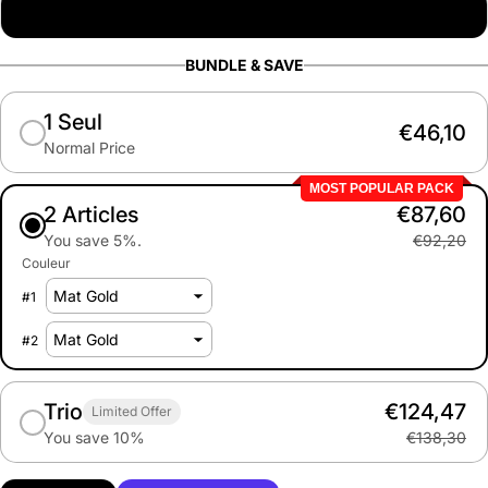
3PCS Lotus Violet
BUNDLE & SAVE
1 Seul
€46,10
Normal Price
MOST POPULAR PACK
2 Articles
€87,60
You save 5%.
€92,20
Couleur
#
1
#
2
Trio
€124,47
Limited Offer
You save 10%
€138,30