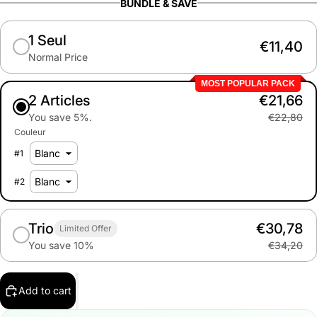
BUNDLE & SAVE
1 Seul
€11,40
Normal Price
MOST POPULAR PACK
2 Articles
€21,66
You save 5%.
€22,80
Couleur
#
1
#
2
Trio
€30,78
Limited Offer
You save 10%
€34,20
Add to cart