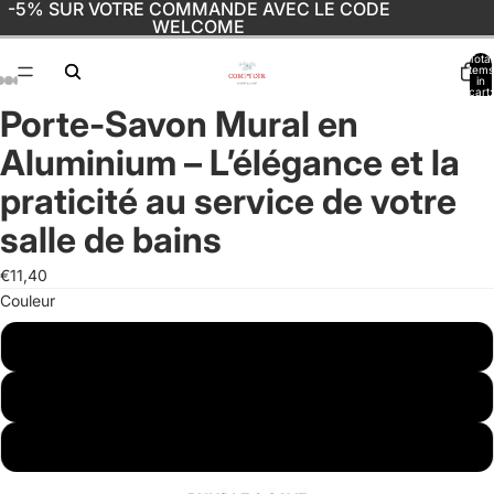
-5% SUR VOTRE COMMANDE AVEC LE CODE
WELCOME
Total
items
in
cart:
0
Porte-Savon Mural en
Open
Open
Open
Open
Open
Open
Open
image
image
image
image
image
image
image
Aluminium – L’élégance et la
in
in
in
in
in
in
in
full
full
full
full
full
full
full
praticité au service de votre
screen
screen
screen
screen
screen
screen
screen
salle de bains
€11,40
Couleur
Blanc
Noir
Gris