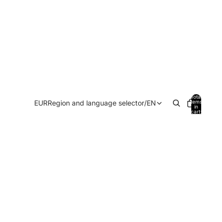
Total
EUR
Region and language selector
/
EN
items
in
cart:
0