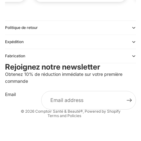
Politique de retour
Expédition
Refund policy
Fabrication
Privacy policy
Rejoignez notre newsletter
Terms of service
Obtenez 10% de réduction immédiate sur votre première
Shipping policy
commande
Contact information
Email
Terms of sale
Legal notice
© 2026
Comptoir Santé & Beauté®
,
Powered by Shopify
Terms and Policies