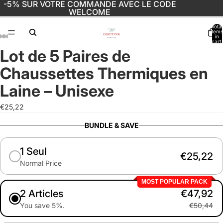
-5% SUR VOTRE COMMANDE AVEC LE CODE
WELCOME
Total
items
in
cart:
0
Lot de 5 Paires de
Open
Open
Open
Open
Open
image
image
image
image
image
Chaussettes Thermiques en
in
in
in
in
in
full
full
full
full
full
Laine – Unisexe
screen
screen
screen
screen
screen
€25,22
BUNDLE & SAVE
1 Seul
€25,22
Normal Price
MOST POPULAR PACK
2 Articles
€47,92
You save 5%.
€50,44