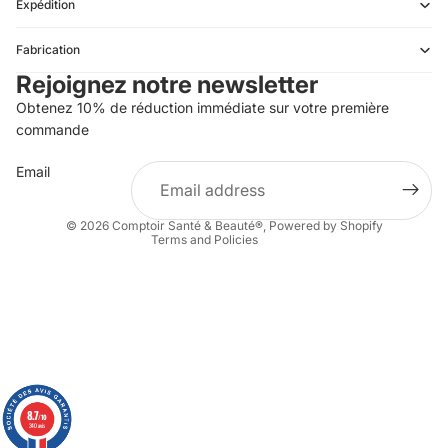
Expédition
Refund policy
Fabrication
Privacy policy
Rejoignez notre newsletter
Terms of service
Obtenez 10% de réduction immédiate sur votre première
Shipping policy
commande
Contact information
Email
Terms of sale
Legal notice
© 2026
Comptoir Santé & Beauté®
,
Powered by Shopify
Terms and Policies
8.7
8.7
/10
/10
340 avis
340 avis