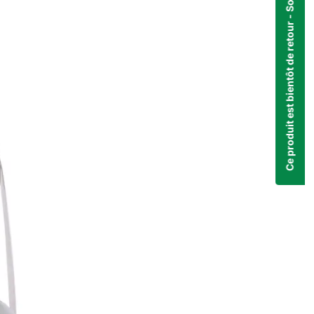
Ce produit est bientôt de retour - Soyez notifié dès qu'il sera disponible