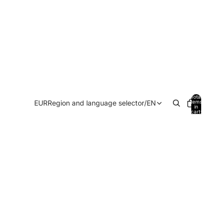
Total
EUR
Region and language selector
/
EN
items
in
cart:
0