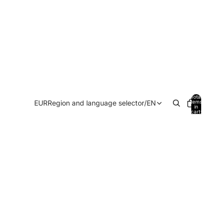
Total
EUR
Region and language selector
/
EN
items
in
cart:
0