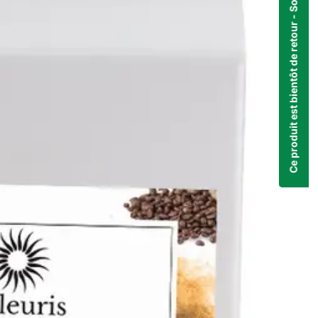
Ce produit est bientôt de retour - Soyez notifié dès qu'il sera disponible