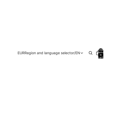
Total
EUR
Region and language selector
/
EN
items
in
cart:
0