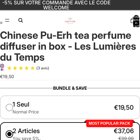
-5% SUR VOTRE COMMANDE AVEC LE CODE
WELCOME
Total
items
in
cart:
0
Chinese Pu-Erh tea perfume
Open
Open
image
image
diffuser in box - Les Lumières
in
in
full
full
du Temps
screen
screen
€19,50
(3 avis)
BUNDLE & SAVE
1 Seul
€19,50
Normal Price
MOST POPULAR PACK
2 Articles
€37,06
You save 5%.
€39,00