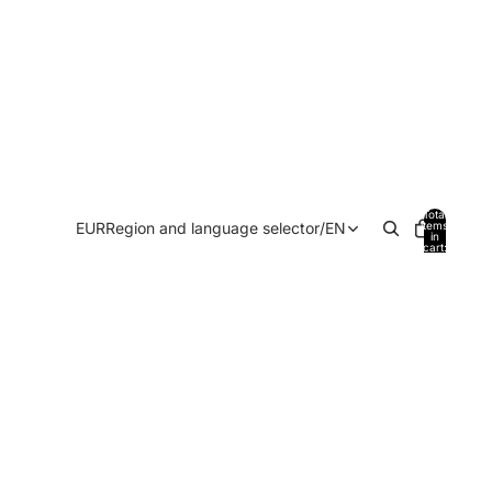
Total
EUR
Region and language selector
/
EN
items
in
cart:
0