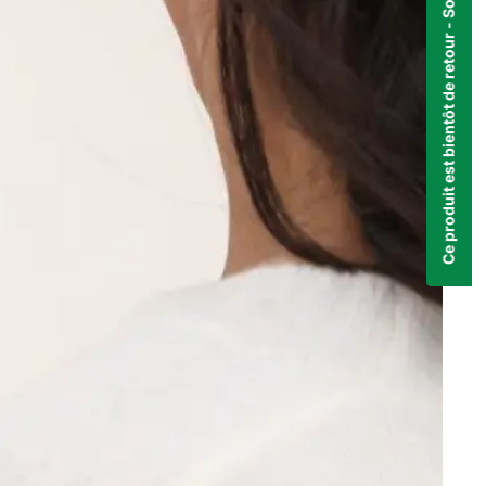
Ce produit est bientôt de retour - Soyez notifié dès qu'il sera disponible