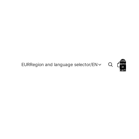
Total
EUR
Region and language selector
/
EN
items
in
cart:
0