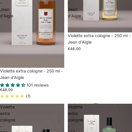
-
-
Jean
Jean
d'Aigle
d'Aigle
Sold out
Violette extra cologne - 250 ml -
Jean d'Aigle
€48,00
Sold out
Violette extra cologne - 250 ml -
Jean d'Aigle
101 reviews
€48,00
(7)
(1)
Violette
Violette
extra
extra
cologne
cologne
-
-