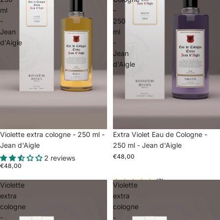
ml
-
-
250
Jean
ml
d'Aigle
-
Jean
d'Aigle
Extra Violet Eau de Cologne -
Violette extra cologne - 250 ml -
250 ml - Jean d'Aigle
Jean d'Aigle
€48,00
2 reviews
€48,00
(2)
Violette
Violette
extra
extra
cologne
cologne
-
-