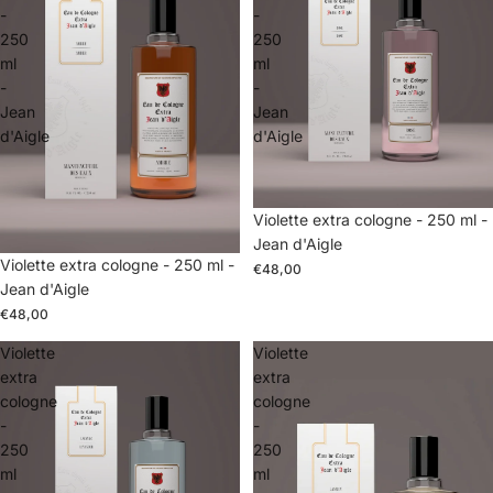
-
-
250
250
ml
ml
-
-
Jean
Jean
d'Aigle
d'Aigle
Violette extra cologne - 250 ml -
Jean d'Aigle
Violette extra cologne - 250 ml -
€48,00
Jean d'Aigle
€48,00
Violette
Violette
extra
extra
cologne
cologne
-
-
250
250
ml
ml