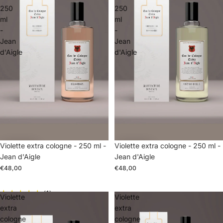
250
250
ml
ml
-
-
Jean
Jean
d'Aigle
d'Aigle
Violette extra cologne - 250 ml -
Violette extra cologne - 250 ml -
Jean d'Aigle
Jean d'Aigle
€48,00
€48,00
(1)
Violette
Violette
extra
extra
cologne
cologne