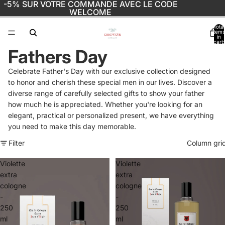
-5% SUR VOTRE COMMANDE AVEC LE CODE
WELCOME
Total
items
in
cart:
0
Fathers Day
Celebrate Father's Day with our exclusive collection designed
to honor and cherish these special men in our lives. Discover a
diverse range of carefully selected gifts to show your father
how much he is appreciated. Whether you're looking for an
elegant, practical or personalized present, we have everything
you need to make this day memorable.
Filter
Column gri
Violette
Violette
extra
extra
cologne
cologne
-
-
250
250
ml
ml