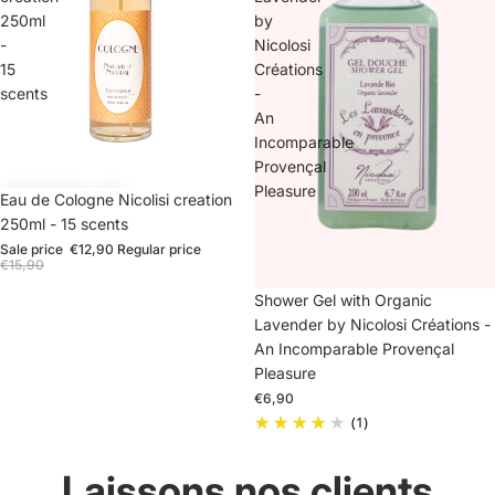
250ml
by
-
Nicolosi
15
Créations
scents
-
An
Incomparable
Provençal
Pleasure
Sale
Eau de Cologne Nicolisi creation
250ml - 15 scents
Sale price
€12,90
Regular price
€15,90
Sold out
Shower Gel with Organic
Lavender by Nicolosi Créations -
An Incomparable Provençal
Pleasure
€6,90
(1)
Laissons nos clients