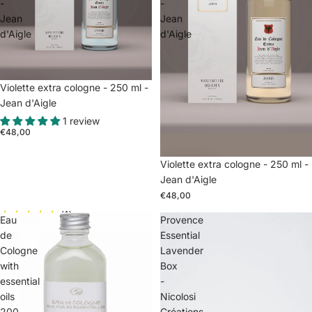
-
-
Jean
Jean
d'Aigle
d'Aigle
Violette extra cologne - 250 ml -
Jean d'Aigle
1 review
€48,00
Violette extra cologne - 250 ml -
Jean d'Aigle
€48,00
(1)
Eau
Provence
de
Essential
Cologne
Lavender
with
Box
essential
-
oils
Nicolosi
200
Créations