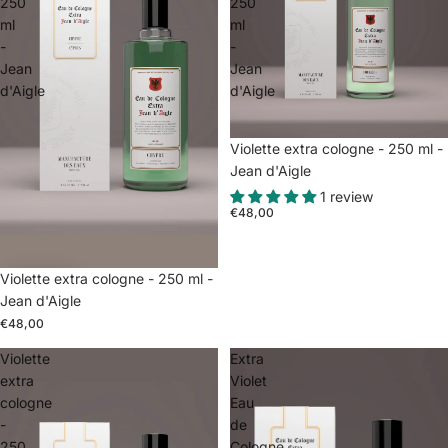
250
250
ml
ml
-
-
Jean
Jean
d'Aigle
d'Aigle
Violette extra cologne - 250 ml -
Jean d'Aigle
1 review
€48,00
Violette extra cologne - 250 ml -
Jean d'Aigle
€48,00
Violette
Extra
extra
Violet
cologne
Eau
-
de
250
Cologne