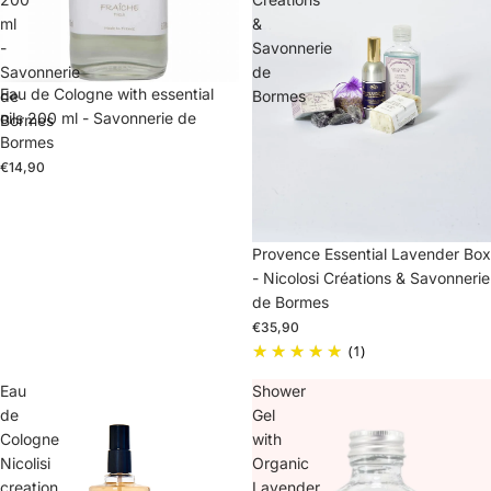
ml
&
-
Savonnerie
Savonnerie
de
Eau de Cologne with essential
de
Bormes
oils 200 ml - Savonnerie de
Bormes
Bormes
€14,90
Sold out
Provence Essential Lavender Box
- Nicolosi Créations & Savonnerie
de Bormes
€35,90
(1)
Eau
Shower
de
Gel
Cologne
with
Nicolisi
Organic
creation
Lavender